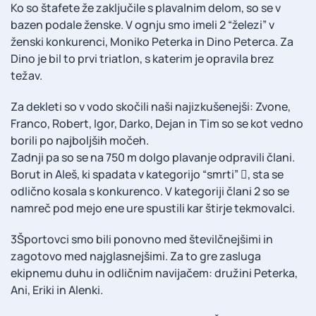
Ko so štafete že zaključile s plavalnim delom, so se v
bazen podale ženske. V ognju smo imeli 2 “železi” v
ženski konkurenci, Moniko Peterka in Dino Peterca. Za
Dino je bil to prvi triatlon, s katerim je opravila brez
težav.
Za dekleti so v vodo skočili naši najizkušenejši: Zvone,
Franco, Robert, Igor, Darko, Dejan in Tim so se kot vedno
borili po najboljših močeh.
Zadnji pa so se na 750 m dolgo plavanje odpravili člani.
Borut in Aleš, ki spadata v kategorijo “smrti” , sta se
odlično kosala s konkurenco. V kategoriji člani 2 so se
namreč pod mejo ene ure spustili kar štirje tekmovalci.
3Športovci smo bili ponovno med številčnejšimi in
zagotovo med najglasnejšimi. Za to gre zasluga
ekipnemu duhu in odličnim navijačem: družini Peterka,
Ani, Eriki in Alenki.