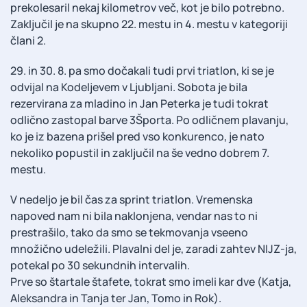
prekolesaril nekaj kilometrov več, kot je bilo potrebno.
Zaključil je na skupno 22. mestu in 4. mestu v kategoriji
člani 2.
29. in 30. 8. pa smo dočakali tudi prvi triatlon, ki se je
odvijal na Kodeljevem v Ljubljani. Sobota je bila
rezervirana za mladino in Jan Peterka je tudi tokrat
odlično zastopal barve 3Športa. Po odličnem plavanju,
ko je iz bazena prišel pred vso konkurenco, je nato
nekoliko popustil in zaključil na še vedno dobrem 7.
mestu.
V nedeljo je bil čas za sprint triatlon. Vremenska
napoved nam ni bila naklonjena, vendar nas to ni
prestrašilo, tako da smo se tekmovanja vseeno
množično udeležili. Plavalni del je, zaradi zahtev NIJZ-ja,
potekal po 30 sekundnih intervalih.
Prve so štartale štafete, tokrat smo imeli kar dve (Katja,
Aleksandra in Tanja ter Jan, Tomo in Rok).