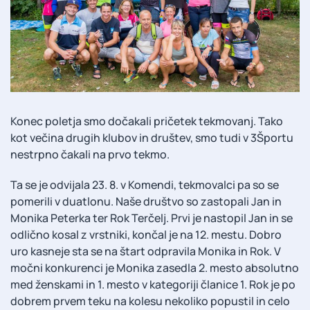
Konec poletja smo dočakali pričetek tekmovanj. Tako
kot večina drugih klubov in društev, smo tudi v 3Športu
nestrpno čakali na prvo tekmo.
Ta se je odvijala 23. 8. v Komendi, tekmovalci pa so se
pomerili v duatlonu. Naše društvo so zastopali Jan in
Monika Peterka ter Rok Terčelj. Prvi je nastopil Jan in se
odlično kosal z vrstniki, končal je na 12. mestu. Dobro
uro kasneje sta se na štart odpravila Monika in Rok. V
močni konkurenci je Monika zasedla 2. mesto absolutno
med ženskami in 1. mesto v kategoriji članice 1. Rok je po
dobrem prvem teku na kolesu nekoliko popustil in celo