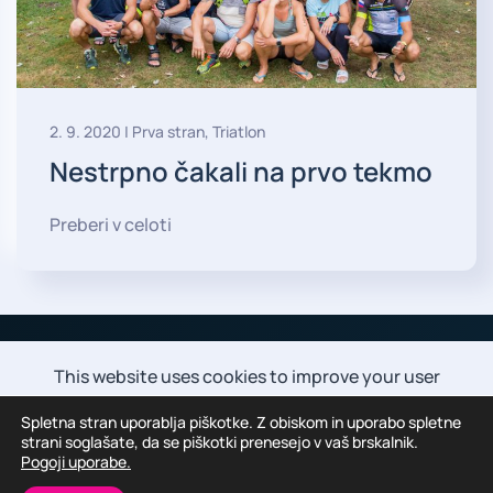
2. 9. 2020
|
Prva stran
,
Triatlon
Nestrpno čakali na prvo tekmo
Preberi v celoti
This website uses cookies to improve your user
experience.
By using this website, you agree to the use
Spletna stran uporablja piškotke. Z obiskom in uporabo spletne
of cookies as described in our Privacy Policy.
strani soglašate, da se piškotki prenesejo v vaš brskalnik.
Pogoji uporabe.
Accept all
Reject all