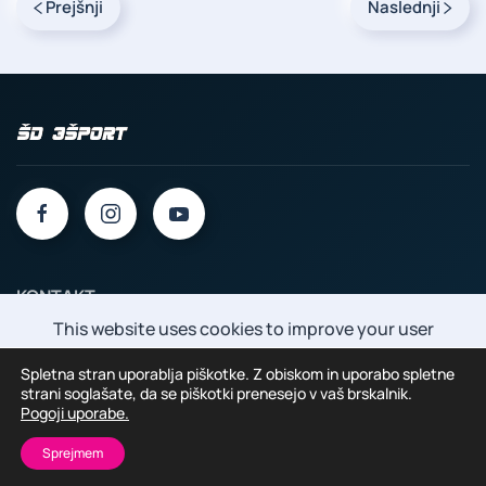
Prejšnji
Naslednji
KONTAKT
Naslov: Športno društvo 3Šport, Piranska cesta 6, 6000
This website uses cookies to improve your user
Koper
experience.
By using this website, you agree to the use
E-pošta: info@sd3sport.com
Spletna stran uporablja piškotke. Z obiskom in uporabo spletne
of cookies as described in our Privacy Policy.
strani soglašate, da se piškotki prenesejo v vaš brskalnik.
Davčna številka: 92140777
Pogoji uporabe.
IBAN: SI56 1010 0004 5433 340
Accept all
Reject all
Sprejmem