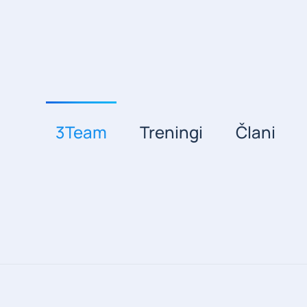
3Team
Treningi
Člani